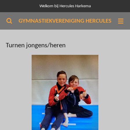
Welkom bij Hercules Harkema
Ga
direct
GYMNASTIEKVERENIGING HERCULES
naar
de
hoofdinhoud
Turnen jongens/heren